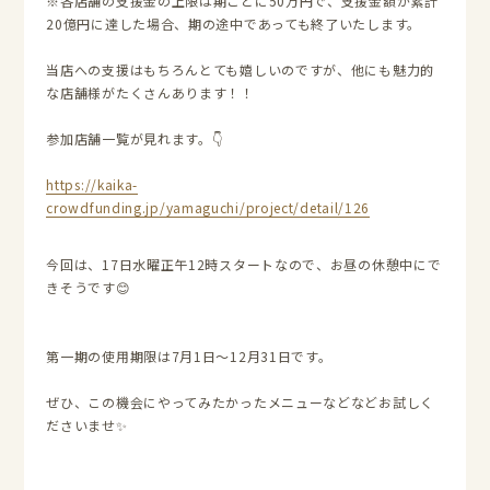
※各店舗の支援金の上限は期ごとに50万円で、支援金額が累計
20億円に達した場合、期の途中であっても終了いたします。
当店への支援はもちろんとても嬉しいのですが、他にも魅力的
な店舗様がたくさんあります！！
参加店舗一覧が見れます。👇
https://kaika-
crowdfunding.jp/yamaguchi/project/detail/126
今回は、17日水曜正午12時スタートなので、お昼の休憩中にで
きそうです😊
第一期の使用期限は7月1日～12月31日です。
ぜひ、この機会にやってみたかったメニューなどなどお試しく
ださいませ✨