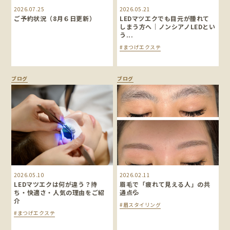
2026.07.25
2026.05.21
ご予約状況（8月６日更新）
LEDマツエクでも目元が腫れて
しまう方へ｜ノンシアノLEDとい
う...
#まつげエクステ
ブログ
ブログ
2026.05.10
2026.02.11
LEDマツエクは何が違う？持
眉毛で「疲れて見える人」の共
ち・快適さ・人気の理由をご紹
通点💦
介
#眉スタイリング
#まつげエクステ