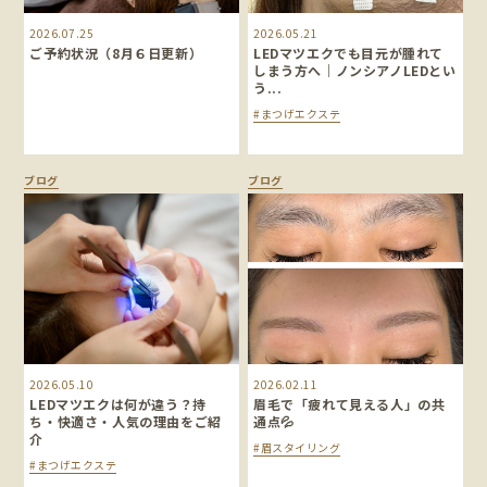
2026.07.25
2026.05.21
ご予約状況（8月６日更新）
LEDマツエクでも目元が腫れて
しまう方へ｜ノンシアノLEDとい
う...
#まつげエクステ
ブログ
ブログ
2026.05.10
2026.02.11
LEDマツエクは何が違う？持
眉毛で「疲れて見える人」の共
ち・快適さ・人気の理由をご紹
通点💦
介
#眉スタイリング
#まつげエクステ